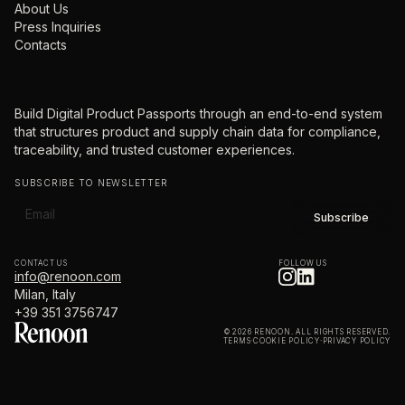
About Us
Press Inquiries
Contacts
Build Digital Product Passports through an end-to-end system
that structures product and supply chain data for compliance,
traceability, and trusted customer experiences.
SUBSCRIBE TO NEWSLETTER
CONTACT US
FOLLOW US
info@renoon.com
Milan, Italy
+39 351 3756747
© 2026 RENOON. ALL RIGHTS RESERVED.
TERMS
·
COOKIE POLICY
·
PRIVACY POLICY